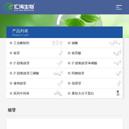
产品列表
PRODUCT LIST
工业酶制剂
辅酶
核苷
核苷酸
2’-脱氧核苷
2’-脱氧核苷单磷酸
2’-脱氧核苷三磷酸
阿糖核苷
修饰核苷
假尿苷
医药中间体
重组大分子蛋白
核苷