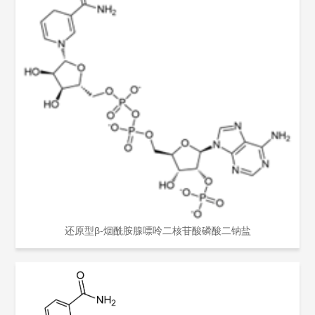
还原型β-烟酰胺腺嘌呤二核苷酸磷酸二钠盐