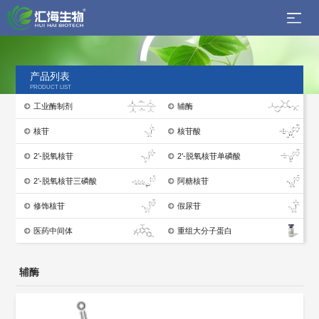
产品列表
PRODUCT LIST
工业酶制剂
辅酶
核苷
核苷酸
2’-脱氧核苷
2’-脱氧核苷单磷酸
2’-脱氧核苷三磷酸
阿糖核苷
修饰核苷
假尿苷
医药中间体
重组大分子蛋白
辅酶