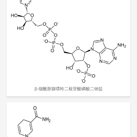
β-烟酰胺腺嘌呤二核苷酸磷酸二钠盐