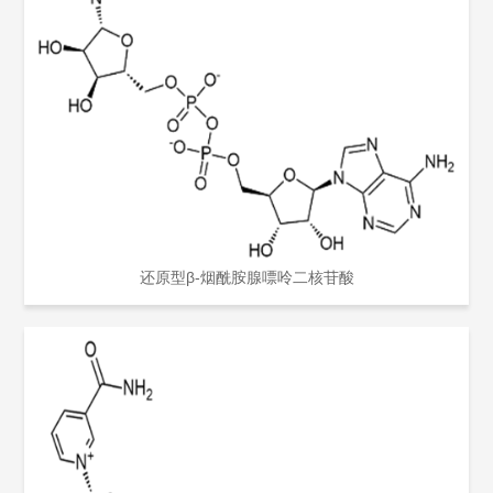
还原型β-烟酰胺腺嘌呤二核苷酸