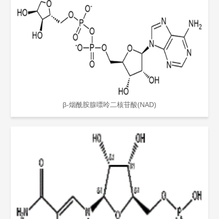
β-烟酰胺腺嘌呤二核苷酸(NAD)